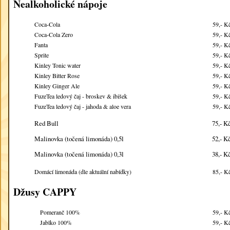
Nealkoholické nápoje
Coca-Cola
59,- K
Coca-Cola Zero
59,- K
Fanta
59,- K
Sprite
59,- K
Kinley Tonic water
59,- K
Kinley Bitter Rose
59,- K
Kinley Ginger Ale
59,- K
FuzeTea ledový čaj - broskev & ibišek
59,- K
FuzeTea ledový čaj - jahoda & aloe vera
59,- K
Red Bull
75,- K
Malinovka (točená limonáda) 0,5l
52,- K
Malinovka (točená limonáda) 0,3l
38,- K
Domácí limonáda (dle aktuální nabídky)
85,- K
Džusy CAPPY
Pomeranč 100%
59,- K
Jablko 100%
59,- K