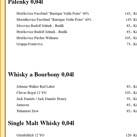
Pálenky 0,04l
Hruškovice Fassbind "Barrique Veille Poire" 40%
145,- K
Meruňkovice Fassbind "Barrique Veille Poire" 40%
145- K
Slivovice Rudolf Jelínek - Budík
85,- K
Hruškovice Rudolf Jelínek - Budík
85,- K
Hruškovice Pircher Williams
105,- K
Grappa Fonteviva
75,- K
Whisky a Bourbony 0,04l
Johnnie Walker Red Label
85,- K
Chivas Regal 12 YO
105,- K
Jack Daniels / Jack Daniels Honey
95,- K
Jameson
85,- K
Tullamore Dew
85,- K
Single Malt Whisky 0,04l
Glenfiddich 12 YO
120- K