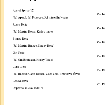
Aperol Spritz (12)
145,- K
(6cl Aperol, 6cl Prosecco, 3cl minerální voda)
Rosso Tonic
145,- K
(5cl Martini Rosso, Kinley tonic)
Bianco Rose
145,- K
(5cl Martini Bianco, Kinley Rose)
Gin Tonic
145,- K
(4cl Gin Beefeater, Kinley Tonic)
Cuba Libre
145,- K
(4cl Bacardi Carta Blanca, Coca-cola, limetková šťáva)
Ledová káva
92,- K
(espresso, mléko, led) (7)