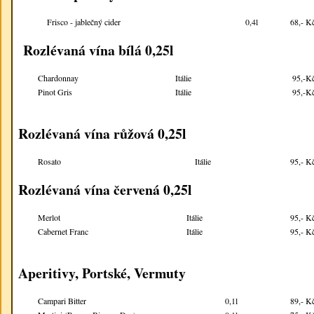
Frisco - jablečný cider
0,4l
68,- K
Rozlévaná vína bílá 0,25l
Chardonnay
Itálie
95,-K
Pinot Gris
Itálie
95,-K
Rozlévaná vína růžová 0,25l
Rosato
Itálie
95,- K
Rozlévaná vína červená 0,25l
Merlot
Itálie
95,- K
Cabernet Franc
Itálie
95,- K
Aperitivy, Portské, Vermuty
Campari Bitter
0,1l
89,- K