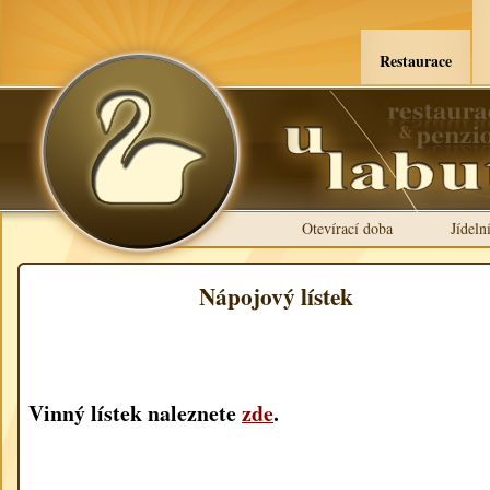
Restaurace
Otevírací doba
Jídelní
Nápojový lístek
Vinný lístek naleznete
zde
.