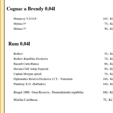
Cognac a Brendy 0,04l
Hennessy V.S.O.P.
165,- K
Metaxa 5*
75,- K
Metaxa 7*
90,- K
Rum 0,04l
Božkov
55,- K
Božkov Republice Exclusive
70,- K
Bacardi Carta Blanca
80,- K
Havana Club Aňejo Expecial
90,- K
Captain Morgan spiced
70,- K
Diplomatico Reserva Exclusiva 12 Y - Venezuela
160,- K
Planteray X.O. (Barbados)
160,- K
Brugal 1888 - Gran Reserva - Dominikánská republika
160,- K
Malibu Caribbean
75,- K