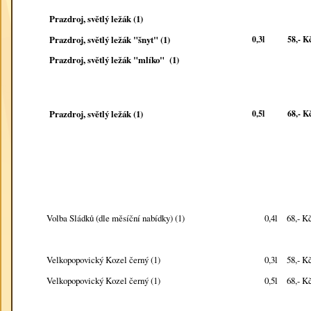
Prazdroj, světlý ležák (1)
Prazdroj, světlý ležák "šnyt" (1)
0,3l
58,- K
Prazdroj, světlý ležák "mlíko" (1)
Prazdroj, světlý ležák (1)
0,5l
68,- K
0,4l
68,- K
Volba Sládků (dle měsíční nabídky) (1)
0,3l
58,- K
Velkopopovický Kozel černý (1)
0,5l
68,- K
Velkopopovický Kozel černý (1)