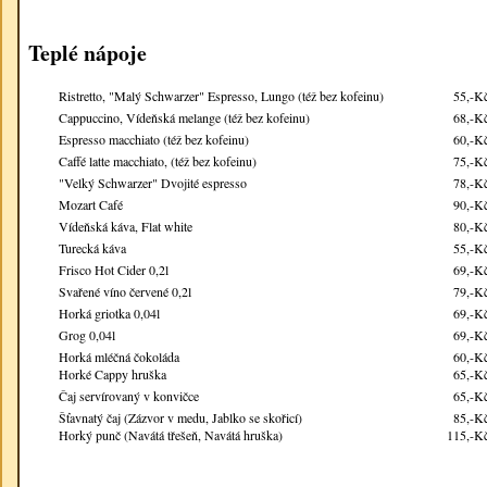
Teplé nápoje
Ristretto, "Malý Schwarzer" Espresso, Lungo (též bez kofeinu)
55,-K
Cappuccino, Vídeňská melange (též bez kofeinu)
68,-K
Espresso macchiato (též bez kofeinu)
60,-K
Caffé latte macchiato, (též bez kofeinu)
75,-K
"Velký Schwarzer" Dvojité espresso
78,-K
Mozart Café
90,-K
Vídeňská káva, Flat white
80,-K
Turecká káva
55,-K
Frisco Hot Cider 0,2l
69,-K
Svařené víno červené 0,2l
79,-K
Horká griotka 0,04l
69,-K
Grog 0,04l
69,-K
Horká mléčná čokoláda
60,-K
Horké Cappy hruška
65,-K
Čaj servírovaný v konvičce
65,-K
Šťavnatý čaj (Zázvor v medu, Jablko se skořicí)
85,-K
Horký punč (Navátá třešeň, Navátá hruška)
115,-K