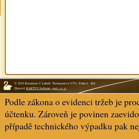
© 2010 Restaurace U Labutě, Thomayerova 3/751, Praha 4 - Krč
Zhotovil
KAKTUS Software, spol. s r. o.
Podle zákona o evidenci tržeb je pro
účtenku. Zároveň je povinen zaevidov
případě technického výpadku pak ne