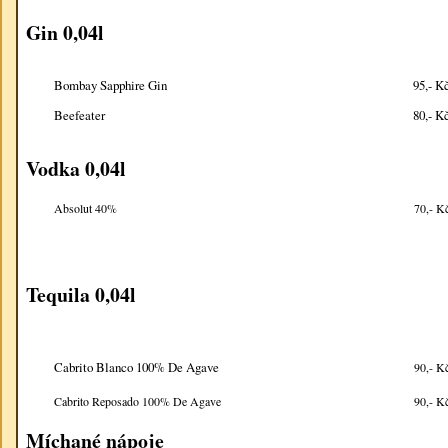
Gin 0,04l
Bombay Sapphire Gin
95,- K
Beefeater
80,- K
Vodka 0,04l
Absolut 40%
70,- K
Tequila 0,04l
Cabrito Blanco 100% De Agave
90,- K
Cabrito Reposado 100% De Agave
90,- K
Míchané nápoje