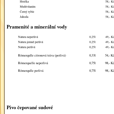
Hruška
58,- K
Multivitaním
58,- K
Černý rybíz
58,- K
Jahoda
58,- K
Pramenité a minerální vody
Natura neperlivá
0,25l
49,- K
Natura jemně perlivá
0,25l
49,- K
Natura perlivá
0,25l
49,- K
Römerqulle citronová tráva (perlivá)
0,33l
54,- K
Römerquelle neperlivá
0,75l
98,- K
Römerqulle perlivá
0,75l
98,- K
Pivo čepované sudové