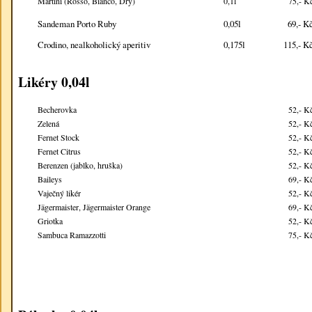
Martini (Rosso, Bianco, Dry)
0,1l
75,- K
Sandeman Porto Ruby
0,05l
69,- K
Crodino, nealkoholický aperitiv
0,175l
115,- K
Likéry 0,04l
Becherovka
52,- K
Zelená
52,- K
Fernet Stock
52,- K
Fernet Citrus
52,- K
Berenzen (jablko, hruška)
52,- K
Baileys
69,- K
Vaječný likér
52,- K
Jägermaister, Jägermaister Orange
69,- K
Griotka
52,- K
Sambuca Ramazzotti
75,- K