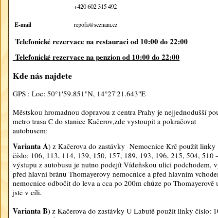
+420 602 315 492
E-mail
repofa@seznam.cz
Telefonické rezervace na restauraci od 10:00 do 22:00
Telefonické rezervace na penzion od 10:00 do 22:00
Kde nás najdete
GPS : Loc: 50°1'59.851"N, 14°27'21.643"E
Městskou hromadnou dopravou z centra Prahy je nejjednodušší pou
metro trasa C do stanice Kačerov,zde vystoupit a pokračovat
autobusem:
Varianta A
) z Kačerova do zastávky Nemocnice Krč použít linky
číslo: 106, 113, 114, 139, 150, 157, 189, 193, 196, 215, 504, 510 
výstupu z autobusu je nutno podejít Vídeňskou ulici podchodem, vy
před hlavní bránu Thomayerovy nemocnice a před hlavním vchod
nemocnice odbočit do leva a cca po 200m chůze po Thomayerově u
jste v cíli.
Varianta B
) z Kačerova do zastávky U Labutě použít linky číslo: 1