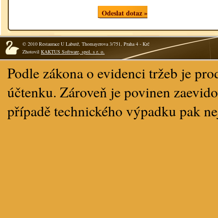
Odeslat dotaz »
© 2010 Restaurace U Labutě, Thomayerova 3/751, Praha 4 - Krč
Zhotovil
KAKTUS Software, spol. s r. o.
Podle zákona o evidenci tržeb je pro
účtenku. Zároveň je povinen zaevidov
případě technického výpadku pak ne