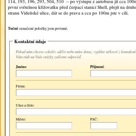
114, 193, 196, 293, 504, 510 – po výstupu z autobusu jít cca 100
první světelnou křižovatku před čerpací stanicí Shell, přejít na druh
stranu Vídeňské ulice, dát se do prava a cca po 100m jste v cíli.
Tučně
označené položky jsou povinné.
Kontaktní údaje
Pokud nám chcete cokoliv sdělit nebo máte dotaz, vyplňte některé z kontaktní
Vám rádi na Vaše otázky zašleme odpověď.
Jméno
:
Příjmení
:
Firma:
Ulice a číslo:
Město:
PSČ: