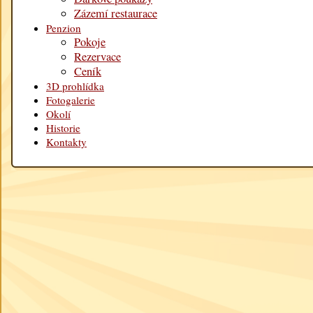
Zázemí restaurace
Penzion
Pokoje
Rezervace
Ceník
3D prohlídka
Fotogalerie
Okolí
Historie
Kontakty