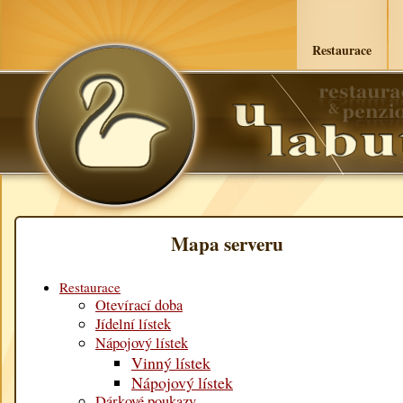
Restaurace
Mapa serveru
Restaurace
Otevírací doba
Jídelní lístek
Nápojový lístek
Vinný lístek
Nápojový lístek
Dárkové poukazy