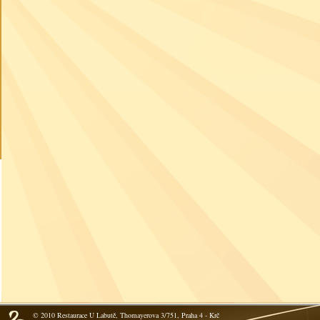
© 2010 Restaurace U Labutě, Thomayerova 3/751, Praha 4 - Krč